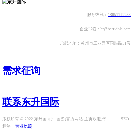
服务热线：
18051117758
企业邮箱：
hr@bestidols.com
总部地址：苏州市工业园区同胜路51
号
需求征询
联系东升国际
版权所有 © 2022 东升国际(中国游)官方网站-主页欢迎您!
SEO
标签
营业执照